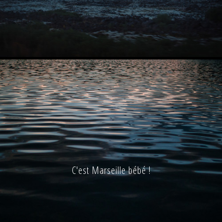
C'est Marseille bébé !