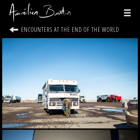
ENCOUNTERS AT THE END OF THE WORLD
photographies
vidéos
print
bio
contact
facebook
instagram
version anglaise