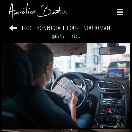
BRICE BONNEVIALE POUR ENDUROMAN
photographies
galerie
récit
vidéos
print
bio
contact
facebook
instagram
version anglaise