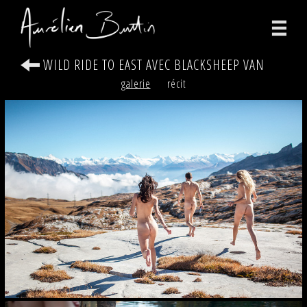
WILD RIDE TO EAST AVEC BLACKSHEEP VAN
photographies
galerie
récit
vidéos
print
bio
contact
facebook
instagram
version anglaise