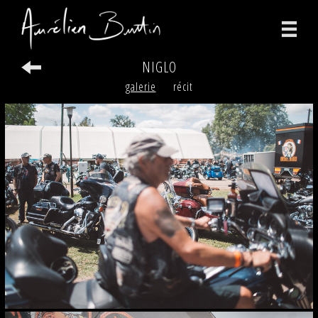
NIGLO
photographies
galerie
récit
vidéos
print
bio
contact
facebook
instagram
version anglaise