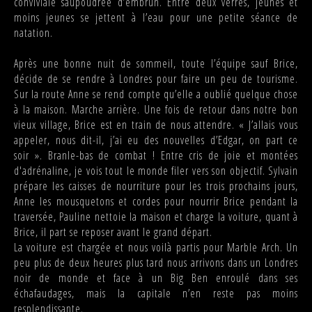
conviviale saupoudrée d’embrun. Entre deux verres, jeunes et
moins jeunes se jettent à l’eau pour une petite séance de
natation.
Après une bonne nuit de sommeil, toute l’équipe sauf Brice,
décide de se rendre à Londres pour faire un peu de tourisme.
Sur la route Anne se rend compte qu’elle a oublié quelque chose
à la maison. Marche arrière. Une fois de retour dans notre bon
vieux village, Brice est en train de nous attendre. « J’allais vous
appeler, nous dit-il, j’ai eu des nouvelles d’Edgar, on part ce
soir ». Branle-bas de combat ! Entre cris de joie et montées
d'adrénaline, je vois tout le monde filer vers son objectif. Sylvain
prépare les caisses de nourriture pour les trois prochains jours,
Anne les mousquetons et cordes pour nourrir Brice pendant la
traversée, Pauline nettoie la maison et charge la voiture, quant à
Brice, il part se reposer avant le grand départ.
La voiture est chargée et nous voilà partis pour Marble Arch. Un
peu plus de deux heures plus tard nous arrivons dans un Londres
noir de monde et face à un Big Ben enroulé dans ses
échafaudages, mais la capitale n’en reste pas moins
resplendissante.