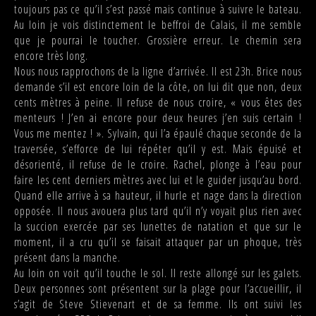
toujours pas ce qu’il s’est passé mais continue à suivre le bateau.
Au loin je vois distinctement le beffroi de Calais, il me semble
que je pourrai le toucher. Grossière erreur. Le chemin sera
encore très long.
Nous nous rapprochons de la ligne d’arrivée. Il est 23h. Brice nous
demande s’il est encore loin de la côte, on lui dit que non, deux
cents mètres à peine. Il refuse de nous croire, « vous êtes des
menteurs ! J’en ai encore pour deux heures j’en suis certain !
Vous me mentez ! ». Sylvain, qui l’a épaulé chaque seconde de la
traversée, s’efforce de lui répéter qu’il y est. Mais épuisé et
désorienté, il refuse de le croire. Rachel, plonge à l’eau pour
faire les cent derniers mètres avec lui et le guider jusqu’au bord.
Quand elle arrive à sa hauteur, il hurle et nage dans la direction
opposée. Il nous avouera plus tard qu’il n’y voyait plus rien avec
la succion exercée par ses lunettes de natation et que sur le
moment, il a cru qu’il se faisait attaquer par un phoque, très
présent dans la manche.
Au loin on voit qu’il touche le sol. Il reste allongé sur les galets.
Deux personnes sont présentent sur la plage pour l’accueillir, il
s’agit de Steve Stievenart et de sa femme. Ils ont suivi les