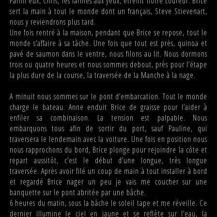
Parmi eux, Chris, les larmes aux yeux, étreint notre coureur. Brice
sert la main à tout le monde dont un français, Steve Stievenart,
nous y reviendrons plus tard.
Une fois rentré à la maison, pendant que Brice se repose, tout le
monde s’affaire à sa tâche. Une fois que tout est près, quinoa et
pavé de saumon dans le ventre, nous filons au lit. Nous dormons
trois ou quatre heures et nous sommes debout, près pour l’étape
la plus dure de la course, la traversée de la Manche à la nage.
A minuit nous sommes sur le pont d’embarcation. Tout le monde
charge le bateau. Anne enduit Brice de graisse pour l’aider à
enfiler sa combinaison. La tension est palpable. Nous
embarquons tous afin de sortir du port, sauf Pauline, qui
traversera le lendemain avec la voiture. Une fois en position nous
nous rapprochons du bord, Brice plonge pour rejoindre la côte et
repart aussitôt, c’est le début d’une longue, très longue
traversée. Après avoir filé un coup de main à tout installer à bord
et regardé Brice nager un peu je vais me coucher sur une
banquette sur le pont abritée par une bâche.
6 heures du matin, sous la bâche le soleil tape et me réveille. Ce
dernier illumine le ciel en jaune et se reflète sur l’eau, la