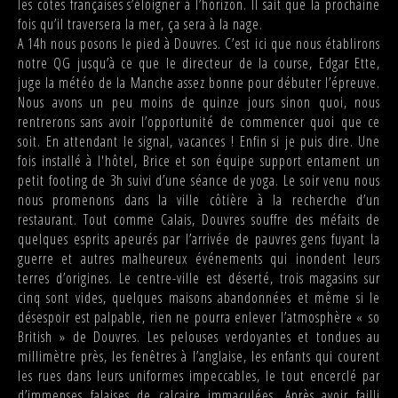
les côtes françaises s’éloigner à l’horizon. Il sait que la prochaine
fois qu’il traversera la mer, ça sera à la nage.
A 14h nous posons le pied à Douvres. C’est ici que nous établirons
notre QG jusqu’à ce que le directeur de la course, Edgar Ette,
juge la météo de la Manche assez bonne pour débuter l’épreuve.
Nous avons un peu moins de quinze jours sinon quoi, nous
rentrerons sans avoir l’opportunité de commencer quoi que ce
soit. En attendant le signal, vacances ! Enfin si je puis dire. Une
fois installé à l'hôtel, Brice et son équipe support entament un
petit footing de 3h suivi d’une séance de yoga. Le soir venu nous
nous promenons dans la ville côtière à la recherche d’un
restaurant. Tout comme Calais, Douvres souffre des méfaits de
quelques esprits apeurés par l’arrivée de pauvres gens fuyant la
guerre et autres malheureux événements qui inondent leurs
terres d’origines. Le centre-ville est déserté, trois magasins sur
cinq sont vides, quelques maisons abandonnées et même si le
désespoir est palpable, rien ne pourra enlever l’atmosphère « so
British » de Douvres. Les pelouses verdoyantes et tondues au
millimètre près, les fenêtres à l’anglaise, les enfants qui courent
les rues dans leurs uniformes impeccables, le tout encerclé par
d’immenses falaises de calcaire immaculées. Après avoir failli