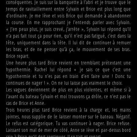
conséquentes. Je suis sur la banquette à l’abri et je trouve que le
temps de ravitaillement entre Sylvain et Brice est plus long que
d’ordinaire. Je me lève et vois Brice qui demande à abandonner
la course. En me rapprochant je l’entends parler avec Sylvain.
« J’en peux plus, je suis crevé, j’arrête », Sylvain lui répond qu’il
n’a pas fait tout ça pour rien, qu’il n’est pas fatigué, c’est dans la
tête, uniquement dans la tête. Il lui dit de continuer à remuer
les bras, et de ne penser qu’à ça, le mouvement de ses bras.
Brice repart.
Une heure plus tard Brice revient en tremblant prétextant une
hypothermie. Rachel lui répond « je sais ce que c’est une
hypothermie et tu n’es pas en train d’en faire une ! Donc tu
continues de nager ! ». On ne lui laisse pas vraiment le choix.
Les vagues deviennent de plus en plus violentes, et même si à
l’avant du bateau Sylvain et moi trouvons ça drôle, ce n’est pas le
cas de Brice et Anne.
Trois heures plus tard Brice revient à la charge et, les mains
jointes, nous supplie de le laisser monter sur le bateau. Négatif.
Le refus est catégorique. Tu vas continuer à nager. Brice refuse.
Laissant son mal de mer de côté, Anne se lève et par-dessus bord
crie à Brice qu’il doit continuer. Il se tait et repart.