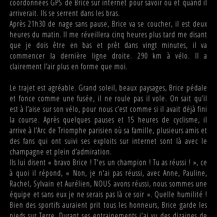
coordonnées GPS de Brice sur internet pour savoir où et quand il
arriverait. Ils se serrent dans les bras.
Après 21h30 de nage sans pause, Brice va se coucher, il est deux
heures du matin. Il me réveillera cinq heures plus tard me disant
que je dois être en bas et prêt dans vingt minutes, il va
commencer la dernière ligne droite. 290 km à vélo. Il a
clairement l’air plus en forme que moi.
Le trajet est agréable. Grand soleil, beaux paysages, Brice pédale
et fonce comme une fusée, il ne roule pas il vole. On sait qu’il
est à l’aise sur son vélo, pour nous c’est comme si il avait déjà fini
la course. Après quelques pauses et 15 heures de cyclisme, il
arrive à l’Arc de Triomphe parisien où sa famille, plusieurs amis et
des fans qui ont suivi ses exploits sur internet sont là avec le
champagne et plein d’admiration.
Ils lui disent « bravo Brice ! T'es un champion ! Tu as réussi ! », ce
à quoi il répond, « Non, je n'ai pas réussi, avec Anne, Pauline,
Rachel, Sylvain et Aurélien, NOUS avons réussi, nous sommes une
équipe et sans eux je ne serais pas là ce soir ». Quelle humilité !
Bien des sportifs auraient prit tous les honneurs, Brice garde les
pieds sur Terre. Durant ses entrainements j'ai vu des dizaines de