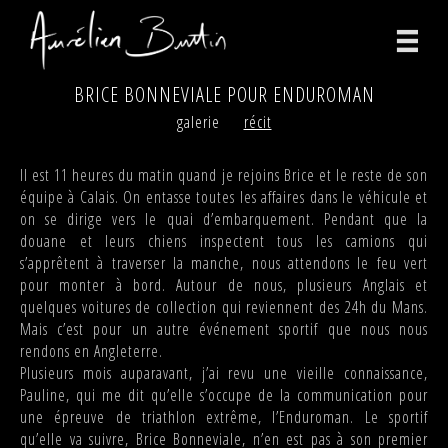
BRICE BONNEVIALE POUR ENDUROMAN
photographies
galerie
récit
vidéos
Il est 11 heures du matin quand je rejoins Brice et le reste de son
équipe à Calais. On entasse toutes les affaires dans le véhicule et
print
on se dirige vers le quai d’embarquement. Pendant que la
douane et leurs chiens inspectent tous les camions qui
bio
s’apprêtent à traverser la manche, nous attendons le feu vert
pour monter à bord. Autour de nous, plusieurs Anglais et
contact
quelques voitures de collection qui reviennent des 24h du Mans.
Mais c’est pour un autre événement sportif que nous nous
facebook
rendons en Angleterre.
Plusieurs mois auparavant, j’ai revu une vieille connaissance,
instagram
Pauline, qui me dit qu’elle s’occupe de la communication pour
une épreuve de triathlon extrême, l’Enduroman. Le sportif
version anglaise
qu’elle va suivre, Brice Bonneviale, n’en est pas à son premier