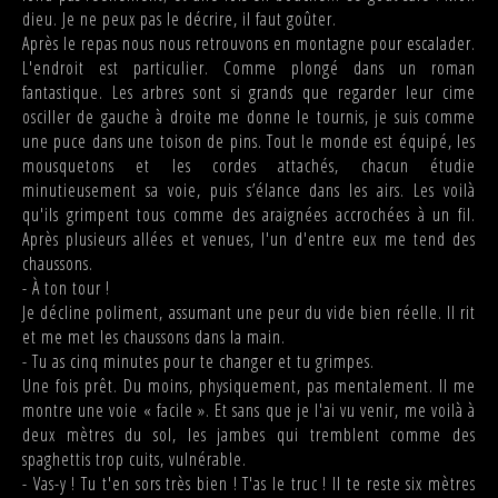
dieu. Je ne peux pas le décrire, il faut goûter.
Après le repas nous nous retrouvons en montagne pour escalader.
L'endroit est particulier. Comme plongé dans un roman
fantastique. Les arbres sont si grands que regarder leur cime
osciller de gauche à droite me donne le tournis, je suis comme
une puce dans une toison de pins. Tout le monde est équipé, les
mousquetons et les cordes attachés, chacun étudie
minutieusement sa voie, puis s’élance dans les airs. Les voilà
qu'ils grimpent tous comme des araignées accrochées à un fil.
Après plusieurs allées et venues, l'un d'entre eux me tend des
chaussons.
- À ton tour !
Je décline poliment, assumant une peur du vide bien réelle. Il rit
et me met les chaussons dans la main.
- Tu as cinq minutes pour te changer et tu grimpes.
Une fois prêt. Du moins, physiquement, pas mentalement. Il me
montre une voie « facile ». Et sans que je l'ai vu venir, me voilà à
deux mètres du sol, les jambes qui tremblent comme des
spaghettis trop cuits, vulnérable.
- Vas-y ! Tu t'en sors très bien ! T'as le truc ! Il te reste six mètres