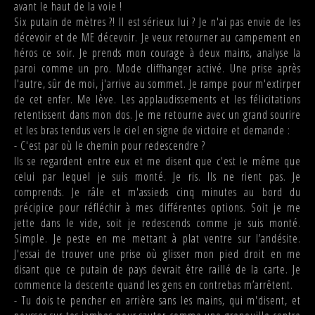
avant le haut de la voie !
Six putain de mètres ?! Il est sérieux lui ? Je n'ai pas envie de les
décevoir et de ME décevoir. Je veux retourner au campement en
héros ce soir. Je prends mon courage à deux mains, analyse la
paroi comme un pro. Mode cliffhanger activé. Une prise après
l'autre, sûr de moi, j'arrive au sommet. Je rampe pour m'extirper
de cet enfer. Me lève. Les applaudissements et les félicitations
retentissent dans mon dos. Je me retourne avec un grand sourire
et les bras tendus vers le ciel en signe de victoire et demande :
- C'est par où le chemin pour redescendre ?
Ils se regardent entre eux et me disent que c'est le même que
celui par lequel je suis monté. Je ris. Ils ne rient pas. Je
comprends. Je râle et m'assieds cinq minutes au bord du
précipice pour réfléchir à mes différentes options. Soit je me
jette dans le vide, soit je redescends comme je suis monté.
Simple. Je peste en me mettant à plat ventre sur l’andésite.
J'essai de trouver une prise où glisser mon pied droit en me
disant que ce putain de pays devrait être raillé de la carte. Je
commence la descente quand les gens en contrebas m’arrêtent.
- Tu dois te pencher en arrière sans les mains, qui m'disent, et