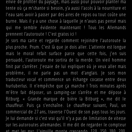
envie de profiter du paysage, mais aussi pour pouvoir planter ma
tente où ça m'chante si besoin, y’a aussi l'accès à la nourriture et
l'eau sans avoir à passer par des aires de repos ou tout coûte une
burne. Mais il y a une chose à laquelle je n'avais pas pensé mais
qui me semble évidente maintenant ! Tous les Allemands
prennent l’autoroute ! C'est gratos ici !
Je sors ma carte et regarde comment rejoindre l'autoroute la
plus proche. Prum. C'est là que je dois aller. L'attente est longue
mais le moral refait surface parce que cette fois, j'en suis
persuadé, l'autoroute me sortira de la merde. Un vieil homme
finit par s’arrêter. J'essaie de lui expliquer où je veux aller mais
problème, il ne parle pas un mot d'anglais. Je sors mon
traducteur vocal et commence un échange cocasse entre deux
hurluberlus. Il n’empêche que ça marche ! Trois minutes après
m'être fait déposer, un camping-car s’arrête et me dépose à
Bitburg. « Grande marque de bière la Bitburg », me dit le
chauffeur. Puis ça s'enchaîne. Le chauffeur suivant, Paul, un
commercial de 27 ans, traverse l'Ouest de son pays tous les jours.
Je lui demande si c'est vrai qu'il n'y a pas de limitation de vitesse
sur les autoroutes allemandes. Il me dit de regarder le compteur
et met les gaz. L'aiguille monte crescendo, 120, 150, 180, 200,