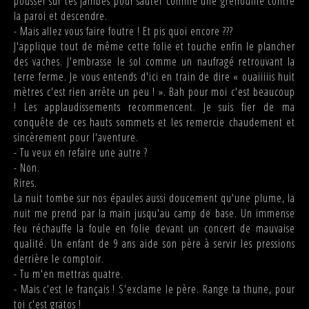
pousser sur tes jambes pour sauter comme une grenouille contre
la paroi et descendre.
- Mais allez vous faire foutre ! Et pis quoi encore ???
J'applique tout de même cette folie et touche enfin le plancher
des vaches. J'embrasse le sol comme un naufragé retrouvant la
terre ferme. Je vous entends d'ici en train de dire « ouaiiiiis huit
mètres c'est rien arrête un peu ! ». Bah pour moi c'est beaucoup
! Les applaudissements recommencent. Je suis fier de ma
conquête de ces hauts sommets et les remercie chaudement et
sincèrement pour l'aventure.
- Tu veux en refaire une autre ?
- Non.
Rires.
La nuit tombe sur nos épaules aussi doucement qu'une plume, la
nuit me prend par la main jusqu'au camp de base. Un immense
feu réchauffe la foule en folie devant un concert de mauvaise
qualité. Un enfant de 9 ans aide son père à servir les pressions
derrière le comptoir.
- Tu m'en mettras quatre.
- Mais c'est le français ! S'exclame le père. Range ta thune, pour
toi c'est gratos !