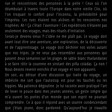
rue et rencontrions des personnes à la pelle ! Ceux où l'on
déambulait à travers toute l'Europe dans notre vieille Clio, où
l'on troquait le confort pour l'inconnu, la prévisibilité pour
l’imprévu. Les rues étaient nos alcôves et les rencontres nos
trophées. Ah ! Ça c’était l'aventure ! Ces expéditions n’étaient pas
seulement des voyages, mais des rituels d'initiation.
Serais-je devenu vieux ?! L’idée ne me plaît pas. Le voyage doit
avant tout être une aventure, une exploration, de la découverte
et de l'apprentissage. Le voyage doit déchirer nos voiles autant
que nos tripes. Je ne veux pas ressembler aux personnes qui
passent deux semaines sur les plages de sable blanc thaïlandaises
à se faire rôtir la couenne en sirotant des piña coladas. Ça non !
Nous devons revenir enrichis d'un voyage et non appauvris.
Un soir, au détour d'une discussion qui traite du voyage, un
imbécile me sort que l'autostop est pour les fauchés ou les
hippies. Ma patience dégouline. Je lui raconte avoir pratiqué l'art
de lever le pouce dans mes jeunes années, un geste simple qui
m'a ouvert les portes d'un monde que son esprit ne pourrait
comprendre. Ce à quoi il répond avec un sourire condescendant
que j’étais jeune, donc pardonné. Qu'aujourd'hui je travaille