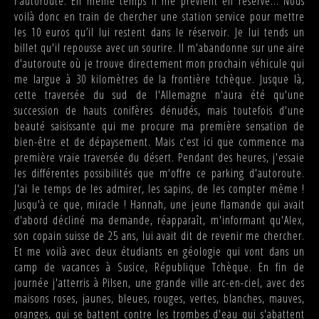
l'autoroute. En même temps il me prévient en réserve... Nous
voilà donc en train de chercher une station service pour mettre
les 10 euros qu’il lui restent dans le réservoir. Je lui tends un
billet qu'il repousse avec un sourire. Il m'abandonne sur une aire
d'autoroute où je trouve directement mon prochain véhicule qui
me largue à 30 kilomètres de la frontière tchèque. Jusque là,
cette traversée du sud de l'Allemagne n'aura été qu'une
succession de hauts conifères dénudés, mais toutefois d'une
beauté saisissante qui me procure ma première sensation de
bien-être et de dépaysement. Mais c'est ici que commence ma
première vraie traversée du désert. Pendant des heures, j'essaie
les différentes possibilités que m'offre ce parking d'autoroute.
J'ai le temps de les admirer, les sapins, de les compter même !
Jusqu'à ce que, miracle ! Hannah, une jeune flamande qui avait
d'abord décliné ma demande, réapparaît, m'informant qu'Alex,
son copain suisse de 25 ans, lui avait dit de revenir me chercher.
Et me voilà avec deux étudiants en géologie qui vont dans un
camp de vacances à Susice, République Tchèque. En fin de
journée j'atterris à Pilsen, une grande ville arc-en-ciel, avec des
maisons roses, jaunes, bleues, rouges, vertes, blanches, mauves,
oranges, qui se battent contre les trombes d'eau qui s'abattent