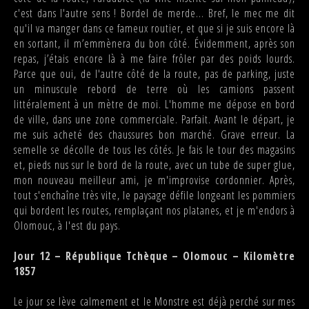
c'est dans l'autre sens ! Bordel de merde... Bref, le mec me dit
qu'il va manger dans ce fameux routier, et que si je suis encore là
en sortant, il m’emmènera du bon côté. Évidemment, après son
repas, j’étais encore là à me faire frôler par des poids lourds.
Parce que oui, de l'autre côté de la route, pas de parking, juste
un minuscule rebord de terre où les camions passent
littéralement à un mètre de moi. L'homme me dépose en bord
de ville, dans une zone commerciale. Parfait. Avant le départ, je
me suis acheté des chaussures bon marché. Grave erreur. La
semelle se décolle de tous les côtés. Je fais le tour des magasins
et, pieds nus sur le bord de la route, avec un tube de super glue,
mon nouveau meilleur ami, je m'improvise cordonnier. Après,
tout s'enchaîne très vite, le paysage défile longeant les pommiers
qui bordent les routes, remplaçant nos platanes, et je m'endors à
Olomouc, à l'est du pays.
Jour 12 – République Tchèque – Olomouc – Kilomètre
1857
Le jour se lève calmement et le Monstre est déjà perché sur mes