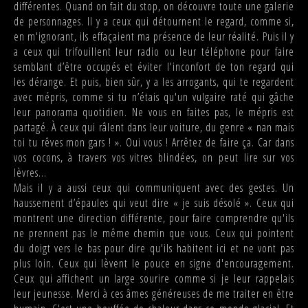
différentes. Quand on fait du stop, on découvre toute une galerie
de personnages. Il y a ceux qui détournent le regard, comme si,
en m'ignorant, ils effaçaient ma présence de leur réalité. Puis il y
a ceux qui trifouillent leur radio ou leur téléphone pour faire
semblant d’être occupés et éviter l'inconfort de ton regard qui
les dérange. Et puis, bien sûr, y a les arrogants, qui te regardent
avec mépris, comme si tu n’étais qu'un vulgaire raté qui gâche
leur panorama quotidien. Ne vous en faites pas, le mépris est
partagé. À ceux qui râlent dans leur voiture, du genre « nan mais
toi tu rêves mon gars ! ». Oui vous ! Arrêtez de faire ça. Car dans
vos cocons, à travers vos vitres blindées, on peut lire sur vos
lèvres...
Mais il y a aussi ceux qui communiquent avec des gestes. Un
haussement d’épaules qui veut dire « je suis désolé ». Ceux qui
montrent une direction différente, pour faire comprendre qu'ils
ne prennent pas le même chemin que vous. Ceux qui pointent
du doigt vers le bas pour dire qu'ils habitent ici et ne vont pas
plus loin. Ceux qui lèvent le pouce en signe d'encouragement.
Ceux qui affichent un large sourire comme si je leur rappelais
leur jeunesse. Merci à ces âmes généreuses de me traiter en être