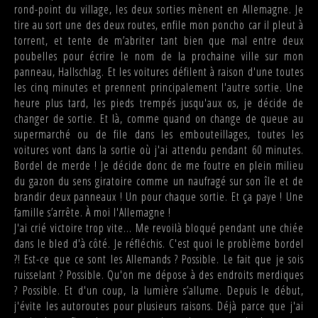
rond-point du village, les deux sorties mènent en Allemagne. Je
tire au sort une des deux routes, enfile mon poncho car il pleut à
torrent, et tente de m’abriter tant bien que mal entre deux
poubelles pour écrire le nom de la prochaine ville sur mon
panneau, Hallschlag. Et les voitures défilent à raison d'une toutes
les cinq minutes et prennent principalement l'autre sortie. Une
heure plus tard, les pieds trempés jusqu'aux os, je décide de
changer de sortie. Et là, comme quand on change de queue au
supermarché ou de file dans les embouteillages, toutes les
voitures vont dans la sortie où j'ai attendu pendant 60 minutes.
Bordel de merde ! Je décide donc de me foutre en plein milieu
du gazon du sens giratoire comme un naufragé sur son île et de
brandir deux panneaux ! Un pour chaque sortie. Et ça paye ! Une
famille s’arrête. À moi l'Allemagne !
J'ai crié victoire trop vite... Me revoilà bloqué pendant une chiée
dans le bled d'à côté. Je réfléchis. C'est quoi le problème bordel
?! Est-ce que ce sont les Allemands ? Possible. Le fait que je sois
ruisselant ? Possible. Qu'on me dépose à des endroits merdiques
? Possible. Et d'un coup, la lumière s’allume. Depuis le début,
j'évite les autoroutes pour plusieurs raisons. Déjà parce que j'ai