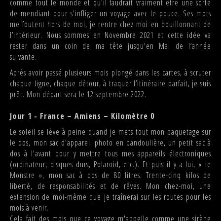
comme tout le monde et qu'il faudrait vraiment être une sorte
de mendiant pour s'infliger un voyage avec le pouce. Ses mots
me foutent hors de moi, je rentre chez moi en bouillonnant de
l’intérieur. Nous sommes en Novembre 2021 et cette idée va
rester dans un coin de ma tête jusqu'en Mai de l’année
suivante.
Après avoir passé plusieurs mois plongé dans les cartes, à scruter
chaque ligne, chaque détour, à traquer l’itinéraire parfait, je suis
prêt. Mon départ sera le 12 septembre 2022.
Jour 1 - France – Amiens – Kilomètre 0
Le soleil se lève à peine quand je mets tout mon paquetage sur
le dos, mon sac d'appareil photo en bandoulière, un petit sac à
dos à l'avant pour y mettre tous mes appareils électroniques
(ordinateur, disques durs, Polaroid, etc.). Et puis il y a lui, « le
Monstre », mon sac à dos de 80 litres. Trente-cinq kilos de
liberté, de responsabilités et de rêves. Mon chez-moi, une
extension de moi-même que je traînerai sur les routes pour les
mois à venir.
Cela fait des mois que ce voyage m'appelle comme une sirène