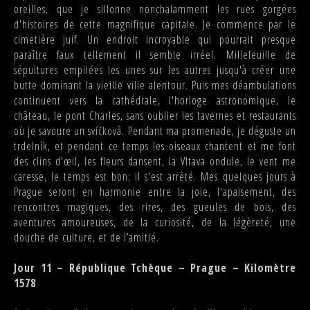
oreilles, que je sillonne nonchalamment les rues gorgées
d'histoires de cette magnifique capitale. Je commence par le
cimetière juif. Un endroit incroyable qui pourrait presque
paraître faux tellement il semble irréel. Millefeuille de
sépultures empilées les unes sur les autres jusqu'à créer une
butte dominant la vieille ville alentour. Puis mes déambulations
continuent vers la cathédrale, l'horloge astronomique, le
château, le pont Charles, sans oublier les tavernes et restaurants
où je savoure un svíčková. Pendant ma promenade, je déguste un
trdelník, et pendant ce temps les oiseaux chantent et me font
des clins d'œil, les fleurs dansent, la Vltava ondule, le vent me
caresse, le temps est bon; il s'est arrêté. Mes quelques jours à
Prague seront en harmonie entre la joie, l'apaisement, des
rencontres magiques, des rires, des gueules de bois, des
aventures amoureuses, de la curiosité, de la légèreté, une
douche de culture, et de l’amitié.
Jour 11 – République Tchèque – Prague – Kilomètre
1578