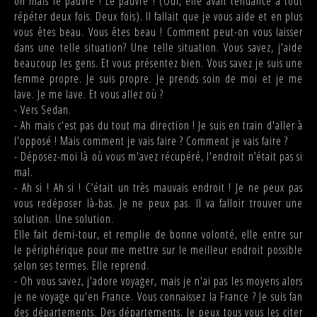
oh mais le pauvre ! Le pauvre ! (Oui, elle avait tendance à tout
répéter deux fois. Deux fois). Il fallait que je vous aide et en plus
vous êtes beau. Vous êtes beau ! Comment peut-on vous laisser
dans une telle situation? Une telle situation. Vous savez, j'aide
beaucoup les gens. Et vous présentez bien. Vous savez je suis une
femme propre. Je suis propre. Je prends soin de moi et je me
lave. Je me lave. Et vous allez où ?
- Vers Sedan.
- Ah mais c'est pas du tout ma direction ! Je suis en train d'aller à
l'opposé ! Mais comment je vais faire ? Comment je vais faire ?
- Déposez-moi là où vous m'avez récupéré, l'endroit n’était pas si
mal.
- Ah si ! Ah si ! C’était un très mauvais endroit ! Je ne peux pas
vous redéposer là-bas. Je ne peux pas. Il va falloir trouver une
solution. Une solution.
Elle fait demi-tour, et remplie de bonne volonté, elle entre sur
le périphérique pour me mettre sur le meilleur endroit possible
selon ses termes. Elle reprend.
- Oh vous savez, j'adore voyager, mais je n'ai pas les moyens alors
je ne voyage qu'en France. Vous connaissez la France ? Je suis fan
des départements. Des départements. Je peux tous vous les citer