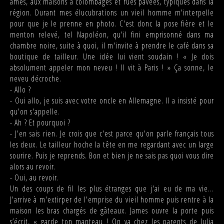
âmes, aux maisons à colombages et rues pavées, typiques dans la
région. Durant mes élucubrations un vieil homme m'interpelle
pour que je le prenne en photo. C'est donc la pose fière et le
menton relevé, tel Napoléon, qu'il fini emprisonné dans ma
chambre noire, suite à quoi, il m'invite à prendre le café dans sa
boutique de tailleur. Une idée lui vient soudain ! « Je dois
absolument appeler mon neveu ! Il vit à Paris ! » Ça sonne, le
neveu décroche.
- Allo ?
- Oui allo, je suis avec votre oncle en Allemagne. Il a insisté pour
qu'on s'appelle.
- Ah ? Et pourquoi ?
- J'en sais rien. Je crois que c'est parce qu'on parle français tous
les deux. Le tailleur hoche la tête en me regardant avec un large
sourire. Puis je reprends. Bon et bien je ne sais pas quoi vous dire
alors au revoir.
- Oui, au revoir.
Un des coups de fil les plus étranges que j'ai eu de ma vie...
J'arrive à m'extirper de l'emprise du vieil homme puis rentre à la
maison les bras chargés de gâteaux. James ouvre la porte puis
s’écrit, « garde ton manteau ! On va chez les parents de Julia