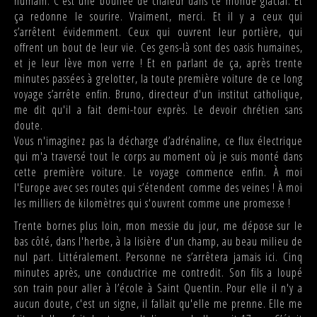
humain. C'est une bouffée de chaleur dans ce monde glacial. Et
ça redonne le sourire. Vraiment, merci. Et il y a ceux qui
s’arrêtent évidemment. Ceux qui ouvrent leur portière, qui
offrent un bout de leur vie. Ces gens-là sont des oasis humaines,
et je leur lève mon verre ! Et en parlant de ça, après trente
minutes passées à grelotter, la toute première voiture de ce long
voyage s’arrête enfin. Bruno, directeur d'un institut catholique,
me dit qu'il a fait demi-tour exprès. Le devoir chrétien sans
doute.
Vous n'imaginez pas la décharge d’adrénaline, ce flux électrique
qui m'a traversé tout le corps au moment où je suis monté dans
cette première voiture. Le voyage commence enfin. À moi
l'Europe avec ses routes qui s’étendent comme des veines ! À moi
les milliers de kilomètres qui s'ouvrent comme une promesse !
Trente bornes plus loin, mon messie du jour, me dépose sur le
bas côté, dans l'herbe, à la lisière d'un champ, au beau milieu de
nul part. Littéralement. Personne ne s’arrêtera jamais ici. Cinq
minutes après, une conductrice me contredit. Son fils a loupé
son train pour aller à l’école à Saint Quentin. Pour elle il n'y a
aucun doute, c'est un signe, il fallait qu'elle me prenne. Elle me