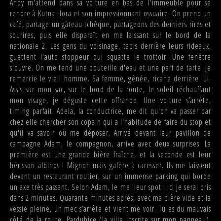
Andy m'attend dans sa voiture en bas de l'immeuble pour se
rendre à Kutna Hora et son impressionnant ossuaire. On prend un
café, partage un gâteau tchèque, partageons des derniers rires et
sourires, puis elle disparaît en me laissant sur le bord de la
nationale 2. Les gens du voisinage, tapis derrière leurs rideaux,
guettent l'auto stoppeur qui squatte le trottoir. Une fenêtre
s'ouvre. On me tend une bouteille d'eau et une part de tarte. Je
remercie le vieil homme. Sa femme, gênée, ricane derrière lui.
Assis sur mon sac, sur le bord de la route, le soleil réchauffant
mon visage, je déguste cette offrande. Une voiture s’arrête,
timing parfait. Adela, la conductrice, me dit qu'on va passer par
chez elle chercher son copain qui a l'habitude de faire du stop et
qu'il va savoir où me déposer. Arrivé devant leur pavillon de
campagne Adam, le compagnon, arrive avec deux surprises. La
première est une grande bière fraîche, et la seconde est leur
hérisson albinos ! Mignon mais galère à caresser. Ils me laissent
devant un restaurant routier, sur un immense parking qui borde
un axe très passant. Selon Adam, le meilleur spot ! Ici je serai pris
dans 2 minutes. Quarante minutes après, avec ma bière vide et la
vessie pleine, un mec s’arrête et vient me voir. Tu es du mauvais
côté de la route, Pardubice (la ville inscrite sur mon panneau),