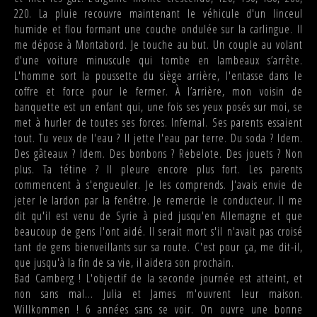
220. La pluie recouvre maintenant le véhicule d'un linceul
humide et flou formant une couche ondulée sur la carlingue. Il
me dépose à Montabord. Je touche au but. Un couple au volant
d'une voiture minuscule qui tombe en lambeaux s’arrête.
L'homme sort la poussette du siège arrière, l'entasse dans le
coffre et force pour le fermer. À l’arrière, mon voisin de
banquette est un enfant qui, une fois ses yeux posés sur moi, se
met à hurler de toutes ses forces. Infernal. Ses parents essaient
tout. Tu veux de l'eau ? Il jette l'eau par terre. Du soda ? Idem.
Des gâteaux ? Idem. Des bonbons ? Rebelote. Des jouets ? Non
plus. Ta tétine ? Il pleure encore plus fort. Les parents
commencent à s'engueuler. Je les comprends. J'avais envie de
jeter le lardon par la fenêtre. Je remercie le conducteur. Il me
dit qu'il est venu de Syrie à pied jusqu'en Allemagne et que
beaucoup de gens l'ont aidé. Il serait mort s'il n'avait pas croisé
tant de gens bienveillants sur sa route. C'est pour ça, me dit-il,
que jusqu'à la fin de sa vie, il aidera son prochain.
Bad Camberg ! L'objectif de la seconde journée est atteint, et
non sans mal... Julia et James m'ouvrent leur maison.
Willkommen ! 6 années sans se voir. On ouvre une bonne