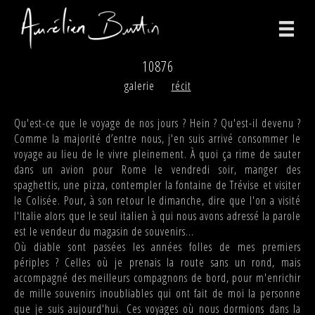
10876
photographies
galerie
récit
vidéos
Qu'est-ce que le voyage de nos jours ? Hein ? Qu'est-il devenu ?
Comme la majorité d’entre nous, j'en suis arrivé consommer le
print
voyage au lieu de le vivre pleinement. À quoi ça rime de sauter
dans un avion pour Rome le vendredi soir, manger des
bio
spaghettis, une pizza, contempler la fontaine de Trévise et visiter
le Colisée. Pour, à son retour le dimanche, dire que l'on a visité
contact
l'Italie alors que le seul italien à qui nous avons adressé la parole
est le vendeur du magasin de souvenirs...
facebook
Où diable sont passées les années folles de mes premiers
périples ? Celles où je prenais la route sans un rond, mais
instagram
accompagné des meilleurs compagnons de bord, pour m'enrichir
de mille souvenirs inoubliables qui ont fait de moi la personne
version anglaise
que je suis aujourd'hui. Ces voyages où nous dormions dans la