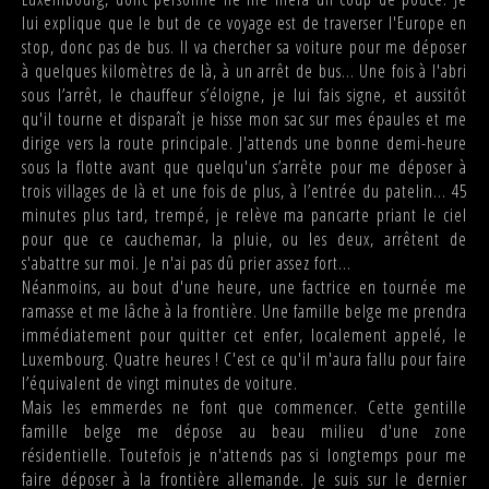
lui explique que le but de ce voyage est de traverser l'Europe en
stop, donc pas de bus. Il va chercher sa voiture pour me déposer
à quelques kilomètres de là, à un arrêt de bus... Une fois à l'abri
sous l’arrêt, le chauffeur s’éloigne, je lui fais signe, et aussitôt
qu'il tourne et disparaît je hisse mon sac sur mes épaules et me
dirige vers la route principale. J'attends une bonne demi-heure
sous la flotte avant que quelqu'un s’arrête pour me déposer à
trois villages de là et une fois de plus, à l’entrée du patelin... 45
minutes plus tard, trempé, je relève ma pancarte priant le ciel
pour que ce cauchemar, la pluie, ou les deux, arrêtent de
s'abattre sur moi. Je n'ai pas dû prier assez fort...
Néanmoins, au bout d'une heure, une factrice en tournée me
ramasse et me lâche à la frontière. Une famille belge me prendra
immédiatement pour quitter cet enfer, localement appelé, le
Luxembourg. Quatre heures ! C'est ce qu'il m'aura fallu pour faire
l’équivalent de vingt minutes de voiture.
Mais les emmerdes ne font que commencer. Cette gentille
famille belge me dépose au beau milieu d'une zone
résidentielle. Toutefois je n'attends pas si longtemps pour me
faire déposer à la frontière allemande. Je suis sur le dernier