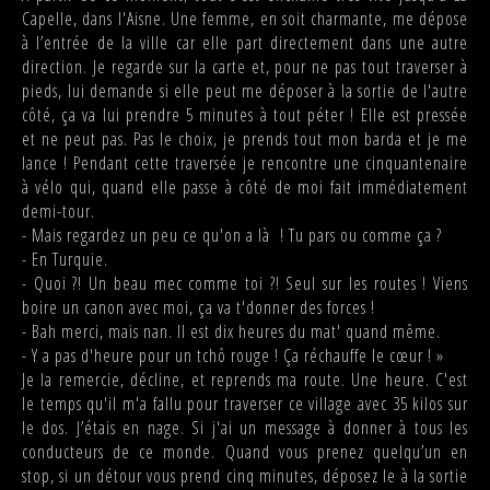
Capelle, dans l'Aisne. Une femme, en soit charmante, me dépose
à l’entrée de la ville car elle part directement dans une autre
direction. Je regarde sur la carte et, pour ne pas tout traverser à
pieds, lui demande si elle peut me déposer à la sortie de l'autre
côté, ça va lui prendre 5 minutes à tout péter ! Elle est pressée
et ne peut pas. Pas le choix, je prends tout mon barda et je me
lance ! Pendant cette traversée je rencontre une cinquantenaire
à vélo qui, quand elle passe à côté de moi fait immédiatement
demi-tour.
- Mais regardez un peu ce qu'on a là ! Tu pars ou comme ça ?
- En Turquie.
- Quoi ?! Un beau mec comme toi ?! Seul sur les routes ! Viens
boire un canon avec moi, ça va t'donner des forces !
- Bah merci, mais nan. Il est dix heures du mat' quand même.
- Y a pas d'heure pour un tchô rouge ! Ça réchauffe le cœur ! »
Je la remercie, décline, et reprends ma route. Une heure. C'est
le temps qu'il m'a fallu pour traverser ce village avec 35 kilos sur
le dos. J’étais en nage. Si j'ai un message à donner à tous les
conducteurs de ce monde. Quand vous prenez quelqu’un en
stop, si un détour vous prend cinq minutes, déposez le à la sortie