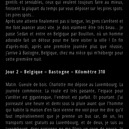
gentils et serviables, ceux qui veulent toujours faire au mieux,
finissent la plupart du temps par vous déposer sur les pires spots.
Les pires spots...
Après une attente finalement pas si longue, les gens s’arrêtent et
me font avancer assez vite. Je dois vraiment être très beau... Je
passe Sedan et entre en Belgique par Bouillon, où un homme
adorable fait un détour pour me faire visiter la ville ! En fin
d’après-midi, après une première journée plus que réussie,
j’arrive à Bastogne, Belgique, chez ma nièce qui m’héberge pour
cette première nuit.
Jour 2 – Belgique – Bastogne – Kilomètre 310
Matin. Gueule de bois. Charlotte me dépose au Luxembourg. La
journée commence. La route est très passante, l'espace pour
s’arrêter est gigantesque, l'endroit est parfait. Et pourtant. J'ai
poireauté une heure et demi sous la pluie avant que l'homme
qui habite la maison d’en face vienne me voir pour me dire qu’il
faut impérativement que je prenne un bus car, de un, les
transports sont gratuits au Luxembourg, et de deux, je suis au
Luxembourg, donc personne ne me filera un coup de pouce. Je