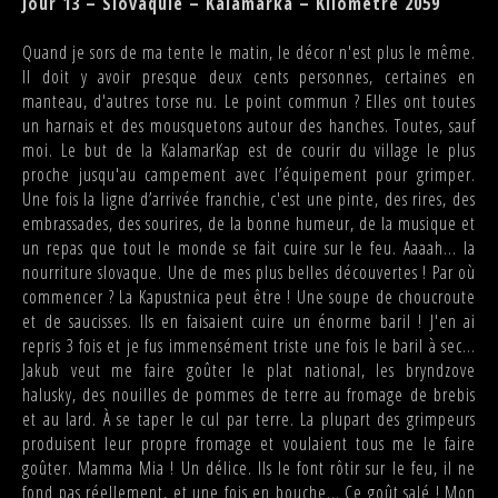
Jour 13 – Slovaquie – Kalamarka – Kilomètre 2059
Quand je sors de ma tente le matin, le décor n'est plus le même.
Il doit y avoir presque deux cents personnes, certaines en
manteau, d'autres torse nu. Le point commun ? Elles ont toutes
un harnais et des mousquetons autour des hanches. Toutes, sauf
moi. Le but de la KalamarKap est de courir du village le plus
proche jusqu'au campement avec l’équipement pour grimper.
Une fois la ligne d’arrivée franchie, c'est une pinte, des rires, des
embrassades, des sourires, de la bonne humeur, de la musique et
un repas que tout le monde se fait cuire sur le feu. Aaaah... la
nourriture slovaque. Une de mes plus belles découvertes ! Par où
commencer ? La Kapustnica peut être ! Une soupe de choucroute
et de saucisses. Ils en faisaient cuire un énorme baril ! J'en ai
repris 3 fois et je fus immensément triste une fois le baril à sec...
Jakub veut me faire goûter le plat national, les bryndzove
halusky, des nouilles de pommes de terre au fromage de brebis
et au lard. À se taper le cul par terre. La plupart des grimpeurs
produisent leur propre fromage et voulaient tous me le faire
goûter. Mamma Mia ! Un délice. Ils le font rôtir sur le feu, il ne
fond pas réellement, et une fois en bouche... Ce goût salé ! Mon