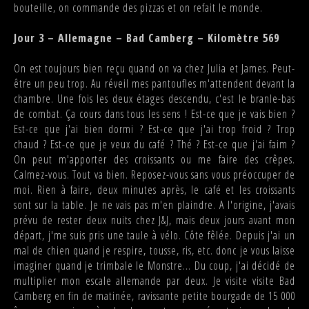
bouteille, on commande des pizzas et on refait le monde.
Jour 3 – Allemagne – Bad Camberg – Kilomètre 569
On est toujours bien reçu quand on va chez Julia et James. Peut-
être un peu trop. Au réveil mes pantoufles m'attendent devant la
chambre. Une fois les deux étages descendu, c'est le branle-bas
de combat. Ça cours dans tous les sens ! Est-ce que je vais bien ?
Est-ce que j'ai bien dormi ? Est-ce que j'ai trop froid ? Trop
chaud ? Est-ce que je veux du café ? Thé ? Est-ce que j'ai faim ?
On peut m'apporter des croissants ou me faire des crêpes.
Calmez-vous. Tout va bien. Reposez-vous sans vous préoccuper de
moi. Rien à faire, deux minutes après, le café et les croissants
sont sur la table. Je ne vais pas m'en plaindre. A l'origine, j'avais
prévu de rester deux nuits chez J&J, mais deux jours avant mon
départ, j'me suis pris une taule à vélo. Côte fêlée. Depuis j'ai un
mal de chien quand je respire, tousse, ris, etc. donc je vous laisse
imaginer quand je trimbale le Monstre... Du coup, j'ai décidé de
multiplier mon escale allemande par deux. Je visite visite Bad
Camberg en fin de matinée, ravissante petite bourgade de 15 000