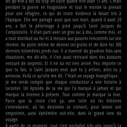
dit qu'elle a fait du stop en Italie quand elle avait 17 ans. C’était
pendant la guerre en Yougoslavie et tout le monde la prenait
pour une réfugiée, ce qui de toute évidence la faisait rire à
l’époque. Elle me partage aussi que son mari, quand il avait 20
ans, a fait le pèlerinage à pied jusqu'à Saint Jacques de
Compostelle. Il était parti avec un gros sac à dos, comme moi, et
a tout distribué au fur et à mesure aux pauvres rencontrés sur son
chemin. Au point même de donner ses groles et de faire les 300
derniers kilomètres pieds nus. Il a traversé du goudron frais sans
chaussures, me dit-elle, il s'est aussi retrouvé dans des buissons
entouré de serpents. Et il ne lui est rien arrivé. Peu importe ce
que tu fais, si Saint Jacques veut que tu y arrives, alors tu y
arriveras. Voilà ce qu'elle me dit. C’était un voyage évangélique.
Je me rends compte que chaque conducteur a une histoire à
raconter. Un épisode de sa vie qui l'a marqué à jamais et qui
marque la mienne à présent. Tout comme je marque la leur.
Parce que la route c'est ça, une toile où les histoires
s'entrelacent, où les destinées se croisent, pour laisser son
empreinte, aussi éphémère soit-elle, dans le grand livre du
voyage.
À partir de ce moment, tout s'est enchaîné très vite jusqu'à La