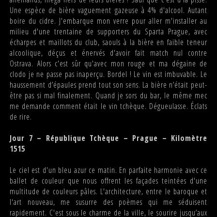
Une espèce de bière vaguement gazeuse à 4% d'alcool. Autant
boire du cidre. J'embarque mon verre pour aller m'installer au
milieu d'une trentaine de supporters du Sparta Prague, avec
écharpes et maillots du club, saouls à la bière en faible teneur
alcoolique, déçus et énervés d'avoir fait match nul contre
Ostrava. Alors c'est sûr qu'avec mon rouge et ma dégaine de
clodo je ne passe pas inaperçu. Bordel ! Le vin est imbuvable. Le
haussement d’épaules prend tout son sens. La bière n’était peut-
être pas si mal finalement. Quand je sors du bar, le même mec
me demande comment était le vin tchèque. Dégueulasse. Éclats
de rire.
Jour 7 – République Tchèque – Prague – Kilomètre
1515
Le ciel est d'un bleu azur ce matin. En parfaite harmonie avec ce
ballet de couleur que nous offrent les façades teintées d'une
multitude de couleurs pâles. L'architecture, entre le baroque et
l'art nouveau, me susurre des poèmes qui me séduisent
rapidement. C'est sous le charme de la ville, le sourire jusqu’aux