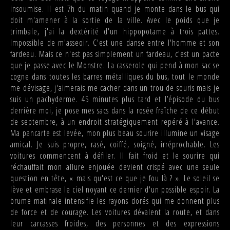
insoumise. Il est 7h du matin quand je monte dans le bus qui
doit m'amener à la sortie de la ville. Avec le poids que je
trimbale, j'ai la dextérité d'un hippopotame à trois pattes.
Impossible de m'asseoir. C'est une danse entre l'homme et son
fardeau. Mais ce n'est pas simplement un fardeau, c'est un pacte
que je passe avec le Monstre. La casserole qui pend à mon sac se
cogne dans toutes les barres métalliques du bus, tout le monde
me dévisage, j'aimerais me cacher dans un trou de souris mais je
suis un pachyderme. 45 minutes plus tard et l’épisode du bus
derrière moi, je pose mes sacs dans la rosée fraîche de ce début
de septembre, à un endroit stratégiquement repéré à l'avance.
Ma pancarte est levée, mon plus beau sourire illumine un visage
amical. Je suis propre, rasé, coiffé, soigné, irréprochable. Les
voitures commencent à défiler. Il fait froid et le sourire qui
réchauffait mon allure enjouée devient crispé avec une seule
question en tête, « mais qu'est ce que je fou là ? ». Le soleil se
lève et embrase le ciel noyant ce dernier d'un possible espoir. La
brume matinale intensifie les rayons dorés qui me donnent plus
de force et de courage. Les voitures dévalent la route, et dans
leur carcasses froides, des personnes et des expressions