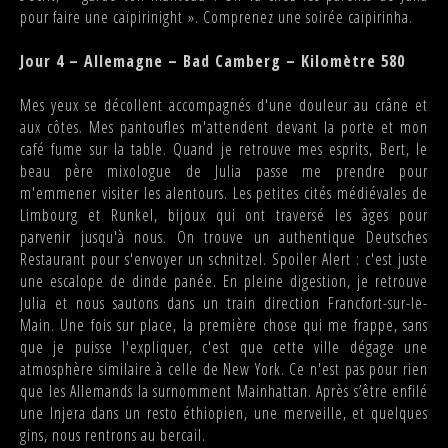
pour faire une caïpirinight ». Comprenez une soirée caïpirinha.
Jour 4 – Allemagne – Bad Camberg – Kilomètre 580
Mes yeux se décollent accompagnés d'une douleur au crâne et
aux côtes. Mes pantoufles m'attendent devant la porte et mon
café fume sur la table. Quand je retrouve mes esprits, Bert, le
beau père mixologue de Julia passe me prendre pour
m'emmener visiter les alentours. Les petites cités médiévales de
Limbourg et Runkel, bijoux qui ont traversé les âges pour
parvenir jusqu'à nous. On trouve un authentique Deutsches
Restaurant pour s'envoyer un schnitzel. Spoiler Alert : c'est juste
une escalope de dinde panée. En pleine digestion, je retrouve
Julia et nous sautons dans un train direction Francfort-sur-le-
Main. Une fois sur place, la première chose qui me frappe, sans
que je puisse l'expliquer, c'est que cette ville dégage une
atmosphère similaire à celle de New York. Ce n'est pas pour rien
que les Allemands la surnomment Mainhattan. Après s’être enfilé
une Injera dans un resto éthiopien, une merveille, et quelques
gins, nous rentrons au bercail.