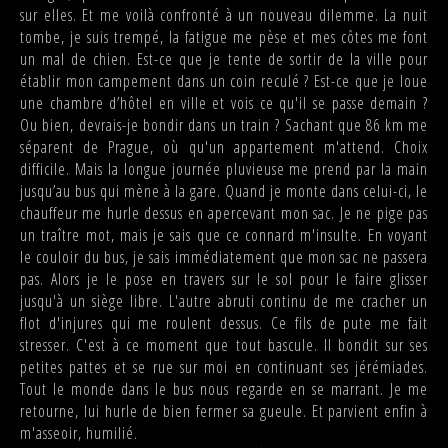
sur elles. Et me voilà confronté à un nouveau dilemme. La nuit
tombe, je suis trempé, la fatigue me pèse et mes côtes me font
un mal de chien. Est-ce que je tente de sortir de la ville pour
établir mon campement dans un coin reculé ? Est-ce que je loue
une chambre d’hôtel en ville et vois ce qu'il se passe demain ?
Ou bien, devrais-je bondir dans un train ? Sachant que 86 km me
séparent de Prague, où qu'un appartement m'attend. Choix
difficile. Mais la longue journée pluvieuse me prend par la main
jusqu’au bus qui mène à la gare. Quand je monte dans celui-ci, le
chauffeur me hurle dessus en apercevant mon sac. Je ne pige pas
un traître mot, mais je sais que ce connard m'insulte. En voyant
le couloir du bus, je sais immédiatement que mon sac ne passera
pas. Alors je le pose en travers sur le sol pour le faire glisser
jusqu'à un siège libre. L'autre abruti continu de me cracher un
flot d'injures qui me roulent dessus. Ce fils de pute me fait
stresser. C'est à ce moment que tout bascule. Il bondit sur ses
petites pattes et se rue sur moi en continuant ses jérémiades.
Tout le monde dans le bus nous regarde en se marrant. Je me
retourne, lui hurle de bien fermer sa gueule. Et parvient enfin à
m'asseoir, humilié.