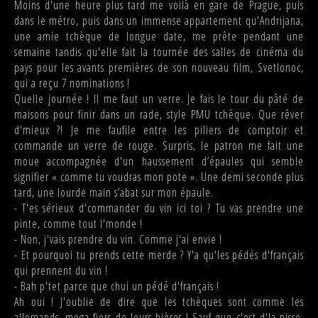
Moins d'une heure plus tard me voilà en gare de Prague, puis
dans le métro, puis dans un immense appartement qu'Andrijana,
une amie tchèque de longue date, me prête pendant une
semaine tandis qu'elle fait la tournée des salles de cinéma du
pays pour les avants premières de son nouveau film, Svetlonoc,
qui a reçu 7 nominations !
Quelle journée ! Il me faut un verre. Je fais le tour du pâté de
maisons pour finir dans un rade, style PMU tchèque. Que rêver
d'mieux ?! Je me faufile entre les piliers de comptoir et
commande un verre de rouge. Surpris, le patron me fait une
moue accompagnée d'un haussement d’épaules qui semble
signifier « comme tu voudras mon pote ». Une demi seconde plus
tard, une lourde main s’abat sur mon épaule.
- T'es sérieux d'commander du vin ici toi ? Tu vas prendre une
pinte, comme tout l'monde !
- Non, j'vais prendre du vin. Comme j'ai envie !
- Et pourquoi tu prends cette merde ? Y'a qu'les pédés d'français
qui prennent du vin !
- Bah p'tet parce que chui un pédé d'français !
Ah oui ! J'oublie de dire que les tchèques sont comme les
allemands, mega fiers de leurs bières ! Sauf que c'est d'la pisse.