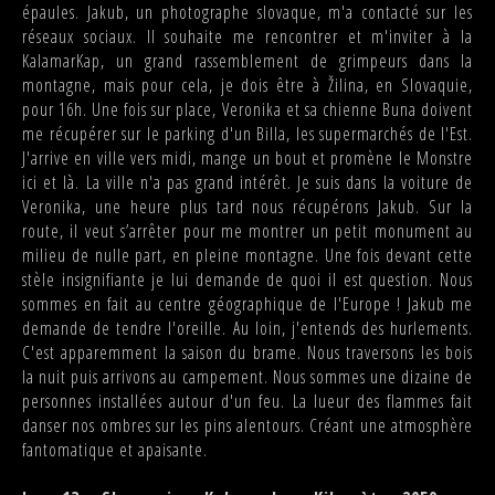
épaules. Jakub, un photographe slovaque, m'a contacté sur les
réseaux sociaux. Il souhaite me rencontrer et m'inviter à la
KalamarKap, un grand rassemblement de grimpeurs dans la
montagne, mais pour cela, je dois être à Žilina, en Slovaquie,
pour 16h. Une fois sur place, Veronika et sa chienne Buna doivent
me récupérer sur le parking d'un Billa, les supermarchés de l'Est.
J'arrive en ville vers midi, mange un bout et promène le Monstre
ici et là. La ville n'a pas grand intérêt. Je suis dans la voiture de
Veronika, une heure plus tard nous récupérons Jakub. Sur la
route, il veut s’arrêter pour me montrer un petit monument au
milieu de nulle part, en pleine montagne. Une fois devant cette
stèle insignifiante je lui demande de quoi il est question. Nous
sommes en fait au centre géographique de l'Europe ! Jakub me
demande de tendre l'oreille. Au loin, j'entends des hurlements.
C'est apparemment la saison du brame. Nous traversons les bois
la nuit puis arrivons au campement. Nous sommes une dizaine de
personnes installées autour d'un feu. La lueur des flammes fait
danser nos ombres sur les pins alentours. Créant une atmosphère
fantomatique et apaisante.