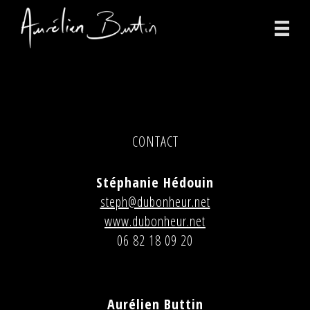
photographs
videos
CONTACT
print
about
Stéphanie Hédouin
steph@dubonheur.net
contact
www.dubonheur.net
facebook
06 82 18 09 20
instagram
Aurélien Buttin
version française